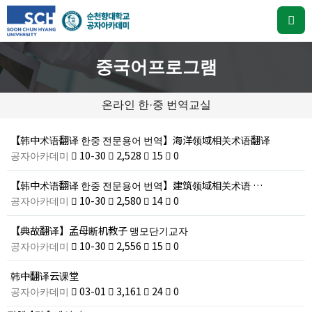
중국어프로그램
온라인 한·중 번역교실
【韩中术语翻译 한중 전문용어 번역】海洋领域相关术语翻译
공자아카데미
10-30
2,528
15
0
【韩中术语翻译 한중 전문용어 번역】建筑领域相关术语 …
공자아카데미
10-30
2,580
14
0
【典故翻译】孟母断机教子 맹모단기교자
공자아카데미
10-30
2,556
15
0
韩中翻译云课堂
공자아카데미
03-01
3,161
24
0