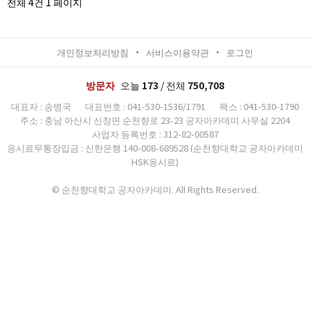
전체 4건
1 페이지
개인정보처리방침
서비스이용약관
로그인
오늘
173
/ 전체
750,708
방문자
대표자 : 송병국
대표번호 : 041-530-1536/1791
팩스 : 041-530-1790
주소 : 충남 아산시 신창면 순천향로 23-23 공자아카데미 사무실 2204
사업자 등록번호 : 312-82-00587
응시료무통장입금 : 신한은행 140-008-689528 (순천향대학교 공자아카데미
HSK응시료)
© 순천향대학교 공자아카데미. All Rights Reserved.