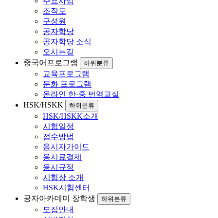
주요사업
조직도
구성원
공자학당
공자학당 소식
오시는길
중국어프로그램
하위분류
교육프로그램
문화 프로그램
온라인 한·중 번역교실
HSK/HSKK
하위분류
HSK/HSKK소개
시험일정
접수방법
응시자가이드
응시료결제
응시규정
시험장 소개
HSK시험센터
공자아카데미 장학생
하위분류
모집안내