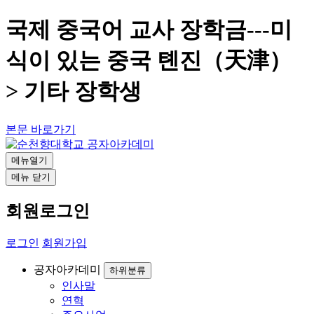
국제 중국어 교사 장학금---미
식이 있는 중국 톈진（天津）
> 기타 장학생
본문 바로가기
메뉴열기
메뉴 닫기
회원로그인
로그인
회원가입
공자아카데미
하위분류
인사말
연혁