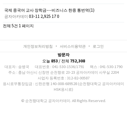
국제 중국어 교사 장학금---비즈니스 한중 통번역(1)
공자아카데미
03-11
2,925
17
0
전체 5건
1 페이지
개인정보처리방침
서비스이용약관
로그인
방문자
오늘
853
/ 전체
752,308
대표자 : 송병국
대표번호 : 041-530-1536/1791
팩스 : 041-530-1790
주소 : 충남 아산시 신창면 순천향로 23-23 공자아카데미 사무실 2204
사업자 등록번호 : 312-82-00587
응시료무통장입금 : 신한은행 140-008-689528 (순천향대학교 공자아카데미
HSK응시료)
© 순천향대학교 공자아카데미. All Rights Reserved.