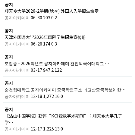
공지
顺天乡大学2026-2学期(秋季) 外国人入学招生简章
공자아카데미
06-30
203
0
2
공지
天津外国语大学2026年国际学生招生宣传册
공자아카데미
06-26
174
0
3
공지
모집중 - 2026학년도 공자아카데미 천진외국어대학교 …
공자아카데미
03-17
947
2
122
공지
순천향대학교 공자아카데미 중국학연구소 《고산중국학보》한…
공자아카데미
12-18
1,272
16
0
공지
《沽山中国学报》获评“KCI登载学术期刊”：顺天乡大学孔子
学…
공자아카데미
12-17
1,225
13
0