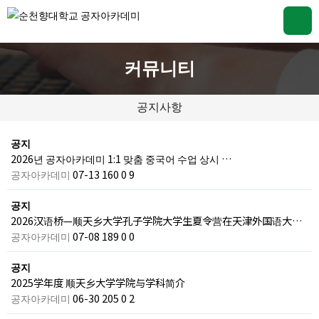
커뮤니티
공지사항
공지
2026년 공자아카데미 1:1 맞춤 중국어 수업 상시 …
공자아카데미
07-13
160
0
9
공지
2026汉语桥—顺天乡大学孔子学院大学生夏令营在天津外国语大…
공자아카데미
07-08
189
0
0
공지
2025学年度 顺天乡大学学院与学科简介
공자아카데미
06-30
205
0
2