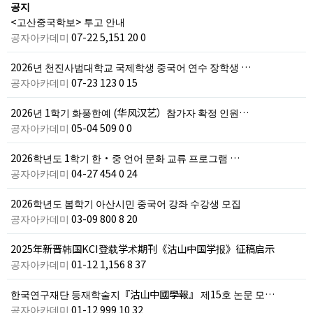
공지
<고산중국학보> 투고 안내
공자아카데미
07-22
5,151
20
0
2026년 천진사범대학교 국제학생 중국어 연수 장학생 …
공자아카데미
07-23
123
0
15
2026년 1학기 화풍한예 (华风汉艺）참가자 확정 인원…
공자아카데미
05-04
509
0
0
2026학년도 1학기 한·중 언어 문화 교류 프로그램 …
공자아카데미
04-27
454
0
24
2026학년도 봄학기 아산시민 중국어 강좌 수강생 모집
공자아카데미
03-09
800
8
20
2025年新晋韩国KCI登载学术期刊《沽山中国学报》征稿启示
공자아카데미
01-12
1,156
8
37
한국연구재단 등재학술지『沽山中國學報』 제15호 논문 모…
공자아카데미
01-12
999
10
32