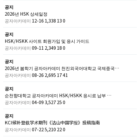
공지
2026년 HSK 상세일정
공자아카데미
12-16
1,338
13
0
공지
HSK/HSKK 사이트 회원가입 및 응시 가이드
공자아카데미
09-11
2,349
18
0
공지
2026년 봄학기 공자아카데미 천진외국어대학교 국제중국…
공자아카데미
08-26
2,695
17
41
공지
순천향대학교 공자아카데미 HSK/HSKK 응시료 납부 …
공자아카데미
04-09
3,527
25
0
공지
KCI候补登载学术期刊《沽山中国学报》投稿指南
공자아카데미
07-22
5,210
22
0