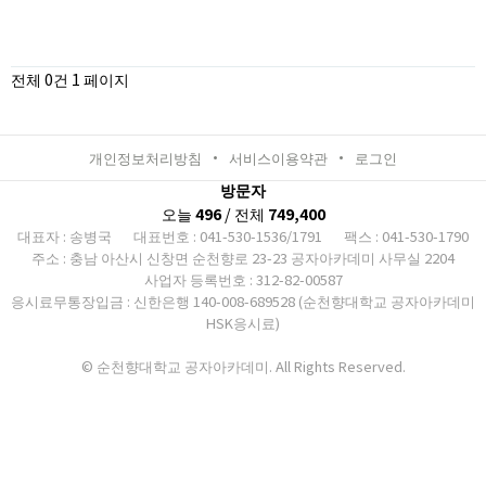
전체 0건
1 페이지
개인정보처리방침
서비스이용약관
로그인
방문자
오늘
496
/ 전체
749,400
대표자 : 송병국
대표번호 : 041-530-1536/1791
팩스 : 041-530-1790
주소 : 충남 아산시 신창면 순천향로 23-23 공자아카데미 사무실 2204
사업자 등록번호 : 312-82-00587
응시료무통장입금 : 신한은행 140-008-689528 (순천향대학교 공자아카데미
HSK응시료)
© 순천향대학교 공자아카데미. All Rights Reserved.